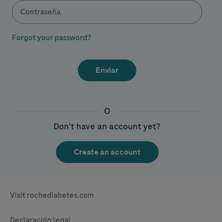
Forgot your password?
O
Don't have an account yet?
Legal & Privacy
Visit rochediabetes.com
Contact
Declaración legal