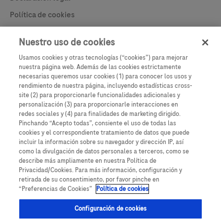
Política de cookies
Learn More
Política de privacidad
Nuestro uso de cookies
Configuración de cookies
Usamos cookies y otras tecnologías (“cookies”) para mejorar
nuestra página web. Además de las cookies estrictamente
necesarias queremos usar cookies (1) para conocer los usos y
rendimiento de nuestra página, incluyendo estadísticas cross-
site (2) para proporcionarle funcionalidades adicionales y
personalización (3) para proporcionarle interacciones en
redes sociales y (4) para finalidades de marketing dirigido.
Pinchando “Acepto todas”, consiente el uso de todas las
cookies y el correspondiente tratamiento de datos que puede
incluir la información sobre su navegador y dirección IP, así
como la divulgación de datos personales a terceros, como se
Este sitio web contiene información sobre productos que está dirigida a una
describe más ampliamente en nuestra Política de
amplia gama de audiencias y podría contener detalles de productos o
Privacidad/Cookies. Para más información, configuración y
información que no sería accesible o válida en su país. Tenga en cuenta que
retirada de su consentimiento, por favor pinche en
no asumimos ninguna responsabilidad por el acceso a dicha información, que
“Preferencias de Cookies”
Política de cookies
puede no cumplir con ningún proceso legal, regulación, registro o uso en su
país de origen.
Configuración de cookies
Las pantallas que se muestran en este sitio web son solo representativas.