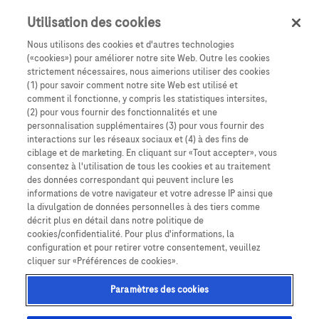
Politique d’usage de cookies
Utilisation des cookies
Nous utilisons des cookies et d'autres technologies
Learn More
Déclaration de confidentialité
(«cookies») pour améliorer notre site Web. Outre les cookies
strictement nécessaires, nous aimerions utiliser des cookies
Paramètres des cookies
(1) pour savoir comment notre site Web est utilisé et
comment il fonctionne, y compris les statistiques intersites,
(2) pour vous fournir des fonctionnalités et une
personnalisation supplémentaires (3) pour vous fournir des
interactions sur les réseaux sociaux et (4) à des fins de
ciblage et de marketing. En cliquant sur «Tout accepter», vous
consentez à l'utilisation de tous les cookies et au traitement
des données correspondant qui peuvent inclure les
informations de votre navigateur et votre adresse IP ainsi que
la divulgation de données personnelles à des tiers comme
décrit plus en détail dans notre politique de
Ce site Web contient des informations sur des produits destinés à un large
cookies/confidentialité. Pour plus d'informations, la
public et peut contenir des détails sur des produits ou des informations qui
configuration et pour retirer votre consentement, veuillez
ne sont pas accessibles ou valables dans votre pays. Veuillez noter que nous
cliquer sur «Préférences de cookies».
n’assumons aucune responsabilité quant à l’accès à ces informations, qui
peuvent ne pas être conformes à toute procédure légale, réglementation,
enregistrement ou usage dans votre pays d’origine. Les affichages
Paramètres des cookies
présentés dans ce site web ne sont que des représentations. Ces
affichages et données peuvent différer de ceux de l’application. Cela