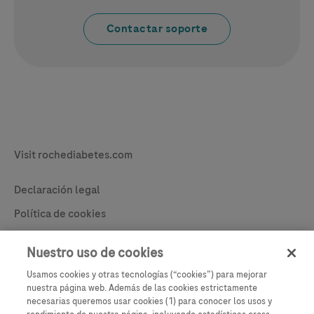
Contactar soporte
Legal & Privacy
Visit rochediabetes.com
Contact
Declaración legal
Política de cookies
Learn More
Política de privacidad
Nuestro uso de cookies
Configuración de cookies
Usamos cookies y otras tecnologías (“cookies”) para mejorar
nuestra página web. Además de las cookies estrictamente
necesarias queremos usar cookies (1) para conocer los usos y