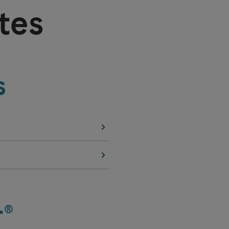
tes
s
r®