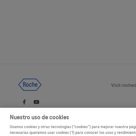
Legal & Pri
Visit roche
Nuestro uso de cookies
Usamos cookies y otras tecnologías (“cookies”) para mejorar nuestra pá
Este sitio web contiene información sobre productos que está dirigida a
necesarias queremos usar cookies (1) para conocer los usos y rendimiento