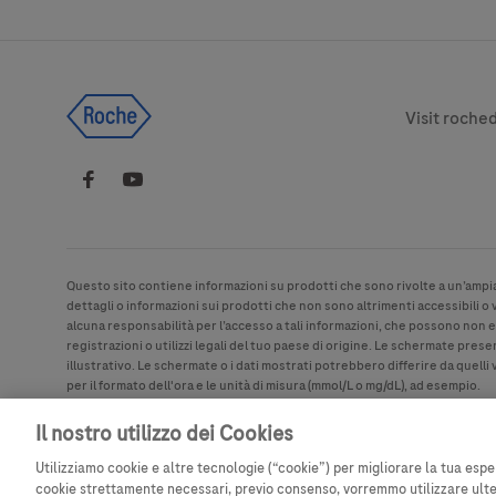
Legal & Pri
Visit roche
Questo sito contiene informazioni su prodotti che sono rivolte a un’ampi
dettagli o informazioni sui prodotti che non sono altrimenti accessibili o
alcuna responsabilità per l’accesso a tali informazioni, che possono non 
registrazioni o utilizzi legali del tuo paese di origine. Le schermate pre
illustrativo. Le schermate o i dati mostrati potrebbero differire da quelli v
per il formato dell'ora e le unità di misura (mmol/L o mg/dL), ad esempio.
Il nostro utilizzo dei Cookies
Utilizziamo cookie e altre tecnologie (“cookie”) per migliorare la tua esper
cookie strettamente necessari, previo consenso, vorremmo utilizzare ulteri