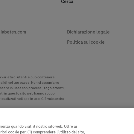
Cerca
Apply
vacy
Contact
diabetes.com
Dichiarazione legale
Politica sui cookie
a varietà di utenti e può contenere
 validi nel tuo paese. Non ci assumiamo
essere in linea con processi, regolamenti,
senti in questo sito web hanno scopo
isualizzati nell'app in uso. Ciò vale anche
ienza quando visiti il nostro sito web. Oltre ai
ori cookie per: (1) comprendere l’utilizzo del sito,