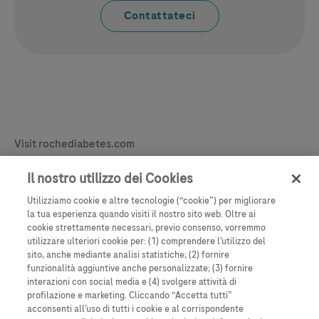
Contattateci
Legal & Privacy
Visit rochediabetes.com
Contact
Il nostro utilizzo dei Cookies
Dichiarazione legale
Utilizziamo cookie e altre tecnologie (“cookie”) per migliorare
Politica sui cookie
la tua esperienza quando visiti il nostro sito web. Oltre ai
cookie strettamente necessari, previo consenso, vorremmo
Learn More
Informativa sulla privacy
utilizzare ulteriori cookie per: (1) comprendere l’utilizzo del
sito, anche mediante analisi statistiche; (2) fornire
Impostazione dei cookie
funzionalità aggiuntive anche personalizzate; (3) fornire
interazioni con social media e (4) svolgere attività di
profilazione e marketing. Cliccando “Accetta tutti”
acconsenti all’uso di tutti i cookie e al corrispondente