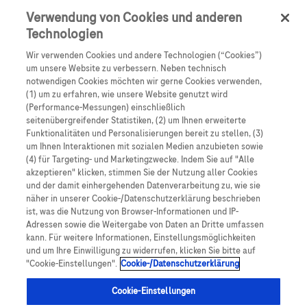
Verwendung von Cookies und anderen
Cookie-Richtlinie
Technologien
Learn More
Datenschutzerklärung
Wir verwenden Cookies und andere Technologien (“Cookies”)
um unsere Website zu verbessern. Neben technisch
Cookie-Einstellungen
notwendigen Cookies möchten wir gerne Cookies verwenden,
(1) um zu erfahren, wie unsere Website genutzt wird
(Performance-Messungen) einschließlich
seitenübergreifender Statistiken, (2) um Ihnen erweiterte
Funktionalitäten und Personalisierungen bereit zu stellen, (3)
um Ihnen Interaktionen mit sozialen Medien anzubieten sowie
(4) für Targeting- und Marketingzwecke. Indem Sie auf "Alle
akzeptieren" klicken, stimmen Sie der Nutzung aller Cookies
und der damit einhergehenden Datenverarbeitung zu, wie sie
näher in unserer Cookie-/Datenschutzerklärung beschrieben
ist, was die Nutzung von Browser-Informationen und IP-
Diese Website enthält Informationen zu Produkten, die sich an eine breite
Adressen sowie die Weitergabe von Daten an Dritte umfassen
Zielgruppe richten und enthält möglicherweise Produktdetails oder -
kann. Für weitere Informationen, Einstellungsmöglichkeiten
informationen, die in Ihrem Land ansonsten nicht zugänglich oder gültig
und um Ihre Einwilligung zu widerrufen, klicken Sie bitte auf
sind. Bitte beachten Sie, dass wir keine Verantwortung übernehmen für den
"Cookie-Einstellungen".
Cookie-/Datenschutzerklärung
Zugriff auf Informationen, die unter Umständen nicht mit den jeweils
gültigen gesetzlichen Vorgehensweisen, Regelungen, Registrierungen
oder Gepflogenheiten in Ihrem Land übereinstimmen.
Cookie-Einstellungen
Die in dieser Website verwendeten Screenshots dienen lediglich als