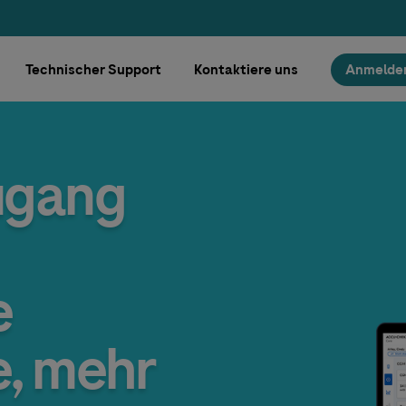
Technischer Support
Kontaktiere uns
Anmelde
ugang
Image
e
e, mehr