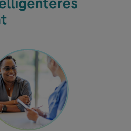
telligenteres
t
e