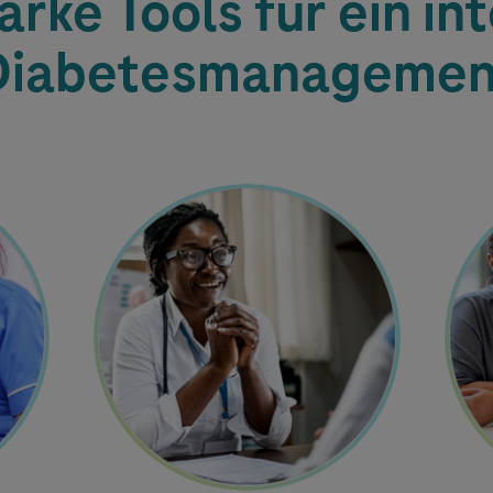
rke Tools für ein in
Diabetesmanagemen
Image
Imag