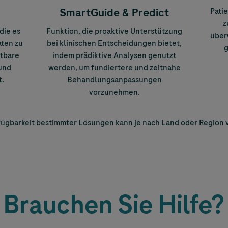
SmartGuide & Predict
Patie
z
die es
Funktion, die proaktive Unterstützung
über
aten zu
bei klinischen Entscheidungen bietet,
g
rtbare
indem prädiktive Analysen genutzt
 und
werden, um fundiertere und zeitnahe
t.
Behandlungsanpassungen
vorzunehmen.
fügbarkeit bestimmter Lösungen kann je nach Land oder Region v
Brauchen Sie Hilfe?