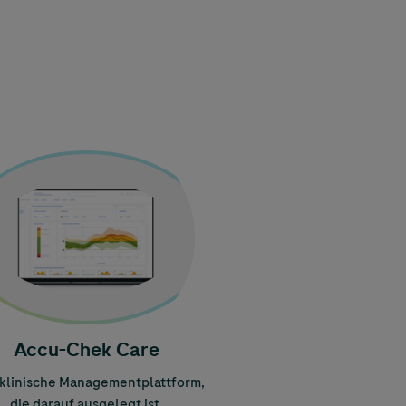
e
Accu-Chek
Care
 klinische Managementplattform,
die darauf ausgelegt ist,