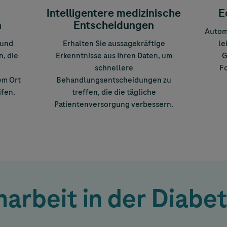
Intelligentere medizinische
E
n
Entscheidungen
Automa
 und
Erhalten Sie aussagekräftige
le
n, die
Erkenntnisse aus Ihren Daten, um
G
schnellere
Fo
em Ort
Behandlungsentscheidungen zu
fen.
treffen, die die tägliche
Patientenversorgung verbessern.
arbeit in der Diab