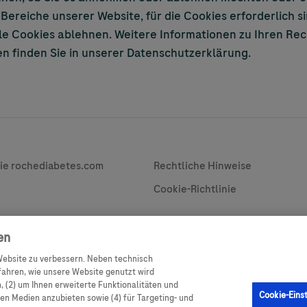
 Bereiche unserer Website, für die Cookies erforderlich s
lle Cookies ablehnen. Weitere Informationen zu Ihren Re
 finden Sie in unserer Datenschutzerklärung.
vacy
Contact
ie rochediabetes.com
Rechtliche Hinweise
Cookie-Richtlinie
en
ebsite zu verbessern. Neben technisch
te Zielgruppe richten und enthält
ahren, wie unsere Website genutzt wird
nsonsten nicht zugänglich oder gültig
 (2) um Ihnen erweiterte Funktionalitäten und
en Zugriff auf Informationen, die unter
Cookie-Eins
alen Medien anzubieten sowie (4) für Targeting- und
n, Regelungen, Registrierungen oder