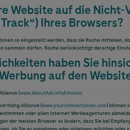
re Website auf die Nicht-
 Track“) Ihres Browsers?
nen so eingestellt werden, dass sie Roche mitteilen, ob
en sammeln dürfen. Roche berücksichtigt derartige Einste
hkeiten haben Sie hinsic
 Werbung auf den Website
lliance (
www.AboutAds.info/choices
ertising Alliance (
www.youronlinechoices.com
) können 
estimmten oder allen Internet-Werbeagenturen abmelde
ngen der meisten Browser so ändern, dass Sie bei Empfan
nnen, ob Sie es annehmen oder ablehnen möchten oder o