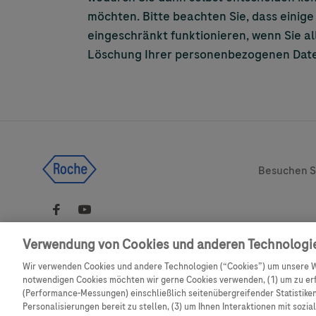
möchten. Bitte beachten Sie, dass einige
eingeschränkt funktionieren, wenn Sie a
Löschung Ihrer personenbezogenen Daten
Legal & Pri
Besuchen S
Verwendung von Cookies und anderen Technologi
Wir verwenden Cookies und andere Technologien (“Cookies”) um unsere W
Diese Website enthält Informationen zu Produkten, die sich an eine brei
notwendigen Cookies möchten wir gerne Cookies verwenden, (1) um zu erf
möglicherweise Produktdetails oder -informationen, die in Ihrem Land a
(Performance-Messungen) einschließlich seitenübergreifender Statistiken,
sind. Bitte beachten Sie, dass wir keine Verantwortung übernehmen für d
Personalisierungen bereit zu stellen, (3) um Ihnen Interaktionen mit sozi
Umständen nicht mit den jeweils gültigen gesetzlichen Vorgehensweise