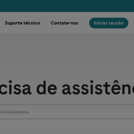
Suporte técnico
Contate-nos
Iniciar sessão
ural
cisa de assistên