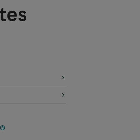
tes
®