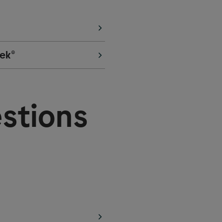
ek
®
stions