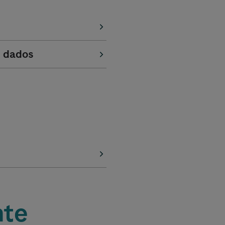
s dados
nte