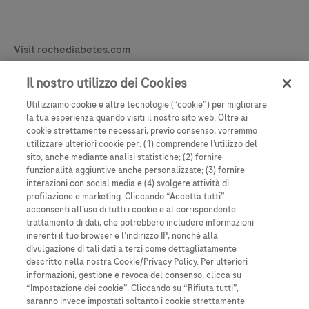
Legal & Privacy
Visit rochediabetes.com
Contact
Il nostro utilizzo dei Cookies
Dichiarazione legale
Utilizziamo cookie e altre tecnologie (“cookie”) per migliorare
Politica sui cookie
la tua esperienza quando visiti il nostro sito web. Oltre ai
cookie strettamente necessari, previo consenso, vorremmo
Learn More
Informativa sulla privacy
utilizzare ulteriori cookie per: (1) comprendere l’utilizzo del
sito, anche mediante analisi statistiche; (2) fornire
Impostazione dei cookie
funzionalità aggiuntive anche personalizzate; (3) fornire
interazioni con social media e (4) svolgere attività di
profilazione e marketing. Cliccando “Accetta tutti”
acconsenti all’uso di tutti i cookie e al corrispondente
trattamento di dati, che potrebbero includere informazioni
inerenti il tuo browser e l’indirizzo IP, nonché alla
divulgazione di tali dati a terzi come dettagliatamente
descritto nella nostra Cookie/Privacy Policy. Per ulteriori
informazioni, gestione e revoca del consenso, clicca su
“Impostazione dei cookie”. Cliccando su “Rifiuta tutti”,
saranno invece impostati soltanto i cookie strettamente
Questo sito contiene informazioni su prodotti che sono rivolte a un’ampia