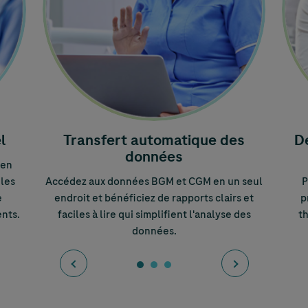
l
Transfert automatique des
D
données
 en
 les
Accédez aux données BGM et CGM en un seul
P
e
endroit et bénéficiez de rapports clairs et
p
ents.
faciles à lire qui simplifient l'analyse des
th
données.