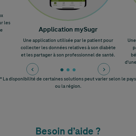
ux
r les
Application mySugr
re
Une application utilisée par le patient pour
Une 
collecter les données relatives à son diabète
p
et les partager à son professionnel de santé.
bé
d'une
* La disponibilité de certaines solutions peut varier selon le pays
ou la région.
Besoin d’aide ?