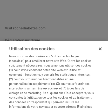
Legal & Privacy
Visit rochediabetes.com
Contact
Déclaration juridique
Politique d’usage de cookies
Utilisation des cookies
Nous utilisons des cookies et d'autres technologies
Learn More
Déclaration de confidentialité
(«cookies») pour améliorer notre site Web. Outre les cookies
strictement nécessaires, nous aimerions utiliser des cookies
Paramètres des cookies
(1) pour savoir comment notre site Web est utilisé et
comment il fonctionne, y compris les statistiques intersites,
(2) pour vous fournir des fonctionnalités et une
personnalisation supplémentaires (3) pour vous fournir des
interactions sur les réseaux sociaux et (4) à des fins de
ciblage et de marketing. En cliquant sur «Tout accepter», vous
consentez à l'utilisation de tous les cookies et au traitement
des données correspondant qui peuvent inclure les
informations de votre navigateur et votre adresse IP ainsi que