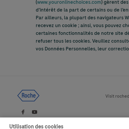
(
www.youronlinechoices.com
) gèrent des
d’intérêt de la part de certains ou de l
Par ailleurs, la plupart des navigateurs
recevez un cookie ; ainsi, vous pouvez ch
certaines fonctionnalités de notre site d
refuser tous les cookies. Veuillez consul
vos Données Personnelles, leur correctio
Legal & Pri
Visit roche
Utilisation des cookies