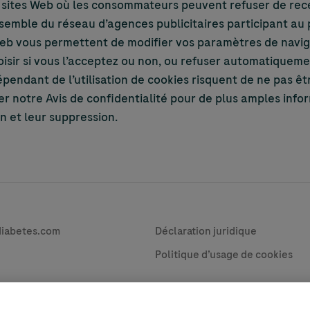
 sites Web où les consommateurs peuvent refuser de rece
’ensemble du réseau d’agences publicitaires participant a
 Web vous permettent de modifier vos paramètres de naviga
oisir si vous l’acceptez ou non, ou refuser automatiqueme
épendant de l’utilisation de cookies risquent de ne pas êtr
ter notre Avis de confidentialité pour de plus amples inf
n et leur suppression.
vacy
Contact
diabetes.com
Déclaration juridique
Politique d’usage de cookies