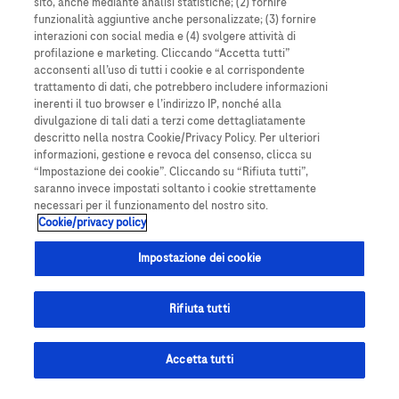
sito, anche mediante analisi statistiche; (2) fornire
Impostazione dei cookie
funzionalità aggiuntive anche personalizzate; (3) fornire
interazioni con social media e (4) svolgere attività di
profilazione e marketing. Cliccando “Accetta tutti”
acconsenti all’uso di tutti i cookie e al corrispondente
trattamento di dati, che potrebbero includere informazioni
inerenti il tuo browser e l’indirizzo IP, nonché alla
divulgazione di tali dati a terzi come dettagliatamente
descritto nella nostra Cookie/Privacy Policy. Per ulteriori
informazioni, gestione e revoca del consenso, clicca su
“Impostazione dei cookie”. Cliccando su “Rifiuta tutti”,
saranno invece impostati soltanto i cookie strettamente
Questo sito contiene informazioni su prodotti che sono rivolte a un’ampia
necessari per il funzionamento del nostro sito.
varietà di utenti e può contenere dettagli o informazioni sui prodotti che
Cookie/privacy policy
non sono altrimenti accessibili o validi nel tuo paese. Non ci assumiamo
alcuna responsabilità per l’accesso a tali informazioni, che possono non
essere in linea con processi, regolamenti, registrazioni o utilizzi legali del
Impostazione dei cookie
tuo paese di origine. Le schermate presenti in questo sito web hanno scopo
illustrativo. Le schermate o i dati mostrati potrebbero differire da quelli
visualizzati nell'app in uso. Ciò vale anche per il formato dell'ora e le unità di
Rifiuta tutti
misura (mmol/L o mg/dL), ad esempio.
©2026 Roche Diabetes Care
Accetta tutti