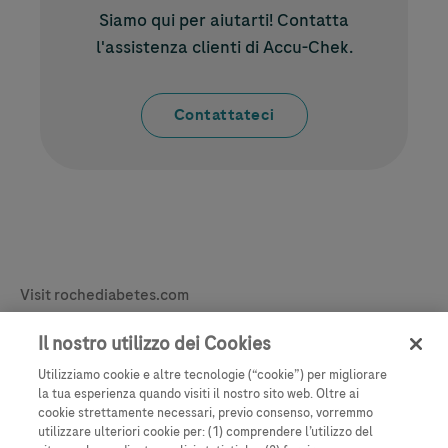
Siamo qui per aiutarti! Contatta
l'assistenza clienti di
Accu-Chek
.
Contattateci
Legal & Privacy
Visit rochediabetes.com
Contact
Il nostro utilizzo dei Cookies
Dichiarazione legale
Utilizziamo cookie e altre tecnologie (“cookie”) per migliorare
Politica sui cookie
la tua esperienza quando visiti il nostro sito web. Oltre ai
cookie strettamente necessari, previo consenso, vorremmo
Learn More
Informativa sulla privacy
utilizzare ulteriori cookie per: (1) comprendere l’utilizzo del