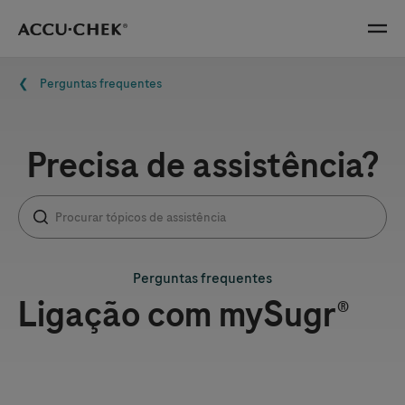
Skip navigation
Menu
Navegação estrutural
Perguntas frequentes
Precisa de assistência?
Perguntas frequentes
Ligação com mySugr®