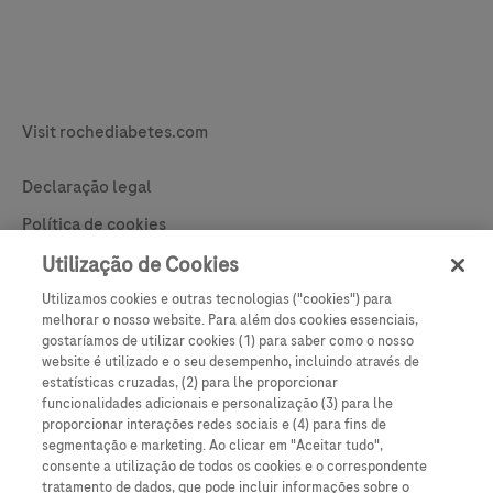
Legal & Privacy
Visit rochediabetes.com
Contact
Declaração legal
Política de cookies
Utilização de Cookies
Learn More
Declaração de privacidade
Utilizamos cookies e outras tecnologias ("cookies") para
Preferências de Cookies
melhorar o nosso website. Para além dos cookies essenciais,
gostaríamos de utilizar cookies (1) para saber como o nosso
website é utilizado e o seu desempenho, incluindo através de
estatísticas cruzadas, (2) para lhe proporcionar
funcionalidades adicionais e personalização (3) para lhe
proporcionar interações redes sociais e (4) para fins de
segmentação e marketing. Ao clicar em "Aceitar tudo",
consente a utilização de todos os cookies e o correspondente
tratamento de dados, que pode incluir informações sobre o