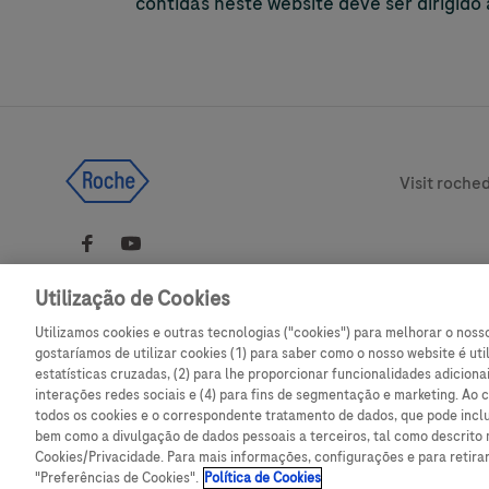
contidas neste website deve ser dirigid
Legal & Pri
Visit roche
Utilização de Cookies
Utilizamos cookies e outras tecnologias ("cookies") para melhorar o noss
Ce site Web contient des informations sur des produits destinés à un la
gostaríamos de utilizar cookies (1) para saber como o nosso website é ut
public et peut contenir des détails sur des produits ou des informations
estatísticas cruzadas, (2) para lhe proporcionar funcionalidades adiciona
ne sont pas accessibles ou valables dans votre pays. Veuillez noter que 
interações redes sociais e (4) para fins de segmentação e marketing. Ao c
n’assumons aucune responsabilité quant à l’accès à ces informations, qui
todos os cookies e o correspondente tratamento de dados, que pode inclu
peuvent ne pas être conformes à toute procédure légale, réglementatio
bem como a divulgação de dados pessoais a terceiros, tal como descrito
enregistrement ou usage dans votre pays d’origine.
Cookies/Privacidade. Para mais informações, configurações e para retira
"Preferências de Cookies".
Política de Cookies