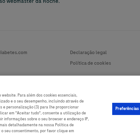
o ao webmaster da Roche.
vacy
Contact
diabetes.com
Declaração legal
Política de cookies
o website. Para além dos cookies essenciais,
rge
Les affichages présentés dans ce site web ne sont que des
ilizado e o seu desempenho, incluindo através de
 qui
représentations. Ces affichages et données peuvent différer de ceux de
is e personalização (3) para lhe proporcionar
Preferências
nous
l’application. Cela concerne le format de l’heure et les unités de mesure, par
licar em "Aceitar tudo", consente a utilização de
exemple, mmol/L ou mg/dL.
ir informações sobre o seu browser e endereço IP,
n,
 mais detalhadamente na nossa Política de
r o seu consentimento, por favor clique em