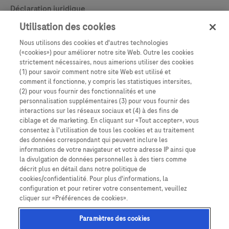
Contact
Déclaration juridique
Politique d’usage de cookies
Utilisation des cookies
Nous utilisons des cookies et d'autres technologies
Learn More
Déclaration de confidentialité
(«cookies») pour améliorer notre site Web. Outre les cookies
strictement nécessaires, nous aimerions utiliser des cookies
Paramètres des cookies
(1) pour savoir comment notre site Web est utilisé et
comment il fonctionne, y compris les statistiques intersites,
(2) pour vous fournir des fonctionnalités et une
personnalisation supplémentaires (3) pour vous fournir des
interactions sur les réseaux sociaux et (4) à des fins de
ciblage et de marketing. En cliquant sur «Tout accepter», vous
consentez à l'utilisation de tous les cookies et au traitement
des données correspondant qui peuvent inclure les
informations de votre navigateur et votre adresse IP ainsi que
la divulgation de données personnelles à des tiers comme
décrit plus en détail dans notre politique de
Ce site Web contient des informations sur des produits destinés à un large
cookies/confidentialité. Pour plus d'informations, la
public et peut contenir des détails sur des produits ou des informations qui
configuration et pour retirer votre consentement, veuillez
ne sont pas accessibles ou valables dans votre pays. Veuillez noter que nous
cliquer sur «Préférences de cookies».
n’assumons aucune responsabilité quant à l’accès à ces informations, qui
peuvent ne pas être conformes à toute procédure légale, réglementation,
enregistrement ou usage dans votre pays d’origine. Les affichages
Paramètres des cookies
présentés dans ce site web ne sont que des représentations. Ces