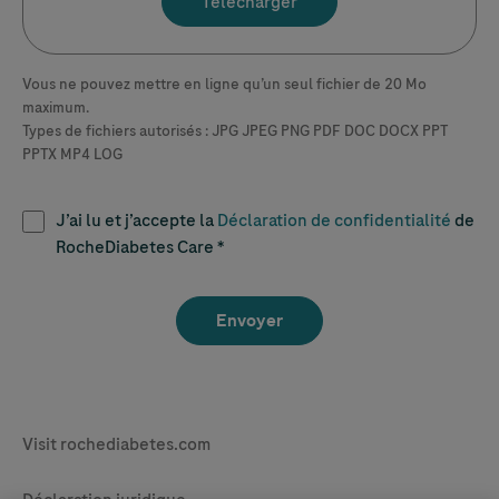
Télécharger
Vous ne pouvez mettre en ligne qu’un seul fichier de 20 Mo
maximum.
Types de fichiers autorisés : JPG JPEG PNG PDF DOC DOCX PPT
PPTX MP4 LOG
J’ai lu et j’accepte la
Déclaration de confidentialité
de
Term & Conditions
RocheDiabetes Care *
Legal & Privacy
Visit rochediabetes.com
Contact