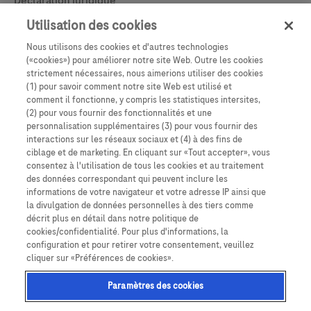
Déclaration juridique
Politique d’usage de cookies
Utilisation des cookies
Nous utilisons des cookies et d'autres technologies
Learn More
Déclaration de confidentialité
(«cookies») pour améliorer notre site Web. Outre les cookies
strictement nécessaires, nous aimerions utiliser des cookies
Paramètres des cookies
(1) pour savoir comment notre site Web est utilisé et
comment il fonctionne, y compris les statistiques intersites,
(2) pour vous fournir des fonctionnalités et une
personnalisation supplémentaires (3) pour vous fournir des
interactions sur les réseaux sociaux et (4) à des fins de
ciblage et de marketing. En cliquant sur «Tout accepter», vous
consentez à l'utilisation de tous les cookies et au traitement
des données correspondant qui peuvent inclure les
informations de votre navigateur et votre adresse IP ainsi que
la divulgation de données personnelles à des tiers comme
décrit plus en détail dans notre politique de
Ce site Web contient des informations sur des produits destinés à un large
cookies/confidentialité. Pour plus d'informations, la
public et peut contenir des détails sur des produits ou des informations qui
configuration et pour retirer votre consentement, veuillez
ne sont pas accessibles ou valables dans votre pays. Veuillez noter que nous
cliquer sur «Préférences de cookies».
n’assumons aucune responsabilité quant à l’accès à ces informations, qui
peuvent ne pas être conformes à toute procédure légale, réglementation,
enregistrement ou usage dans votre pays d’origine. Les affichages
Paramètres des cookies
présentés dans ce site web ne sont que des représentations. Ces
affichages et données peuvent différer de ceux de l’application. Cela