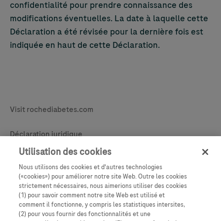
confidentialité pour prendre connaissance des
modifications éventuelles. La date à laquelle cette
Déclaration a été révisée pour la dernière fois est
indiquée en haut de cette Déclaration.
Legal & Privacy
Visit rochediabetes.com
Contact
Déclaration juridique
Politique d’usage de cookies
Utilisation des cookies
Nous utilisons des cookies et d'autres technologies
Learn More
Déclaration de confidentialité
(«cookies») pour améliorer notre site Web. Outre les cookies
strictement nécessaires, nous aimerions utiliser des cookies
Paramètres des cookies
(1) pour savoir comment notre site Web est utilisé et
comment il fonctionne, y compris les statistiques intersites,
(2) pour vous fournir des fonctionnalités et une