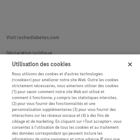
Legal & Privacy
Visit rochediabetes.com
Contact
Déclaration juridique
Politique d’usage de cookies
Utilisation des cookies
Nous utilisons des cookies et d'autres technologies
Learn More
Déclaration de confidentialité
(«cookies») pour améliorer notre site Web. Outre les cookies
strictement nécessaires, nous aimerions utiliser des cookies
Paramètres des cookies
(1) pour savoir comment notre site Web est utilisé et
comment il fonctionne, y compris les statistiques intersites,
(2) pour vous fournir des fonctionnalités et une
personnalisation supplémentaires (3) pour vous fournir des
interactions sur les réseaux sociaux et (4) à des fins de
ciblage et de marketing. En cliquant sur «Tout accepter», vous
consentez à l'utilisation de tous les cookies et au traitement
des données correspondant qui peuvent inclure les
informations de votre navigateur et votre adresse IP ainsi que