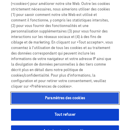
Learn More
Déclaration de confidentialité
(«cookies») pour améliorer notre site Web. Outre les cookies
strictement nécessaires, nous aimerions utiliser des cookies
Paramètres des cookies
(1) pour savoir comment notre site Web est utilisé et
comment il fonctionne, y compris les statistiques intersites,
(2) pour vous fournir des fonctionnalités et une
personnalisation supplémentaires (3) pour vous fournir des
interactions sur les réseaux sociaux et (4) à des fins de
ciblage et de marketing. En cliquant sur «Tout accepter», vous
consentez à l'utilisation de tous les cookies et au traitement
des données correspondant qui peuvent inclure les
informations de votre navigateur et votre adresse IP ainsi que
la divulgation de données personnelles à des tiers comme
décrit plus en détail dans notre politique de
Ce site Web contient des informations sur des produits destinés à un large
cookies/confidentialité. Pour plus d'informations, la
public et peut contenir des détails sur des produits ou des informations qui
configuration et pour retirer votre consentement, veuillez
ne sont pas accessibles ou valables dans votre pays. Veuillez noter que nous
cliquer sur «Préférences de cookies».
n’assumons aucune responsabilité quant à l’accès à ces informations, qui
peuvent ne pas être conformes à toute procédure légale, réglementation,
enregistrement ou usage dans votre pays d’origine. Les affichages
Paramètres des cookies
présentés dans ce site web ne sont que des représentations. Ces
affichages et données peuvent différer de ceux de l’application. Cela
concerne le format de l’heure et les unités de mesure, par exemple, mmol/L
Tout refuser
ou mg/dL.
©2026 Roche Diabetes Care